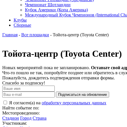
Чемпионат Шотландии
Кубок Америки (Копа Америка)
Международный Кубок Чемпионов (International Ch
Клубы
Сборные
Главная
-
Все площадки
- Тойота-центр (Toyota Center)
Тойота-центр (Toyota Center)
Новых мероприятий пока не запланировано.
Оставьте свой ад
Что-то пошло не так, попробуйте позднее или обратитесь в сл
Пожалуйста, дождитесь подтверждения отправки формы.
Спасибо за подписку!
Подписаться на обновление
Я согласен(а) на
обработку персональных данных
Найти событие по:
Местопроведению:
Стадион
Город
Страна
Участникам: