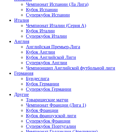
Чемпионат Испании (Ла Лига)
Кубок Испании
Суперкубок Испании
Италия
Чемпионат Италии (Серия А)
Кубок Италии
Суперкубок Италии
Англия
Английская Премьер-Лига
Кубок Англии
Кубок Английской Лиги
Суперкубок Англии
Чемпионшип Английской футбольной лиги
Германия
Бундеслига
Кубок Германии
Суперкубок Германии
Другие
Товарищеские матчи
Чемпионат Франции (Лига 1)
Кубок Франции
Кубок французской лиги
Суперкубок Франции
Суперкубок Португалии
Чемпионат Голландии (Эредивизи)