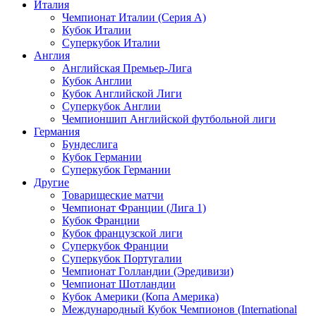
Италия
Чемпионат Италии (Серия А)
Кубок Италии
Суперкубок Италии
Англия
Английская Премьер-Лига
Кубок Англии
Кубок Английской Лиги
Суперкубок Англии
Чемпионшип Английской футбольной лиги
Германия
Бундеслига
Кубок Германии
Суперкубок Германии
Другие
Товарищеские матчи
Чемпионат Франции (Лига 1)
Кубок Франции
Кубок французской лиги
Суперкубок Франции
Суперкубок Португалии
Чемпионат Голландии (Эредивизи)
Чемпионат Шотландии
Кубок Америки (Копа Америка)
Международный Кубок Чемпионов (International