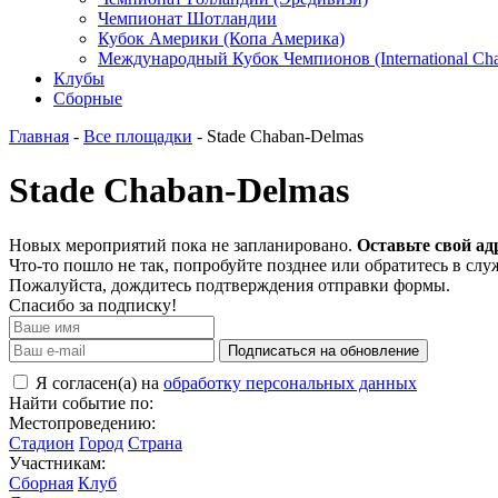
Чемпионат Шотландии
Кубок Америки (Копа Америка)
Международный Кубок Чемпионов (International Ch
Клубы
Сборные
Главная
-
Все площадки
- Stade Chaban-Delmas
Stade Chaban-Delmas
Новых мероприятий пока не запланировано.
Оставьте свой ад
Что-то пошло не так, попробуйте позднее или обратитесь в сл
Пожалуйста, дождитесь подтверждения отправки формы.
Спасибо за подписку!
Подписаться на обновление
Я согласен(а) на
обработку персональных данных
Найти событие по:
Местопроведению:
Стадион
Город
Страна
Участникам:
Сборная
Клуб