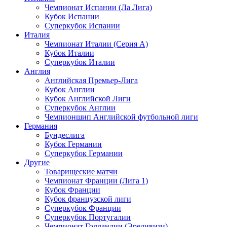
Чемпионат Испании (Ла Лига)
Кубок Испании
Суперкубок Испании
Италия
Чемпионат Италии (Серия А)
Кубок Италии
Суперкубок Италии
Англия
Английская Премьер-Лига
Кубок Англии
Кубок Английской Лиги
Суперкубок Англии
Чемпионшип Английской футбольной лиги
Германия
Бундеслига
Кубок Германии
Суперкубок Германии
Другие
Товарищеские матчи
Чемпионат Франции (Лига 1)
Кубок Франции
Кубок французской лиги
Суперкубок Франции
Суперкубок Португалии
Чемпионат Голландии (Эредивизи)