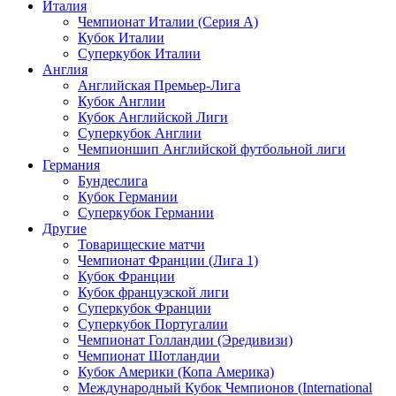
Италия
Чемпионат Италии (Серия А)
Кубок Италии
Суперкубок Италии
Англия
Английская Премьер-Лига
Кубок Англии
Кубок Английской Лиги
Суперкубок Англии
Чемпионшип Английской футбольной лиги
Германия
Бундеслига
Кубок Германии
Суперкубок Германии
Другие
Товарищеские матчи
Чемпионат Франции (Лига 1)
Кубок Франции
Кубок французской лиги
Суперкубок Франции
Суперкубок Португалии
Чемпионат Голландии (Эредивизи)
Чемпионат Шотландии
Кубок Америки (Копа Америка)
Международный Кубок Чемпионов (International