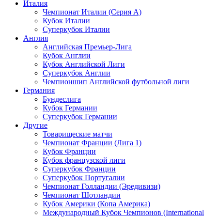
Италия
Чемпионат Италии (Серия А)
Кубок Италии
Суперкубок Италии
Англия
Английская Премьер-Лига
Кубок Англии
Кубок Английской Лиги
Суперкубок Англии
Чемпионшип Английской футбольной лиги
Германия
Бундеслига
Кубок Германии
Суперкубок Германии
Другие
Товарищеские матчи
Чемпионат Франции (Лига 1)
Кубок Франции
Кубок французской лиги
Суперкубок Франции
Суперкубок Португалии
Чемпионат Голландии (Эредивизи)
Чемпионат Шотландии
Кубок Америки (Копа Америка)
Международный Кубок Чемпионов (International