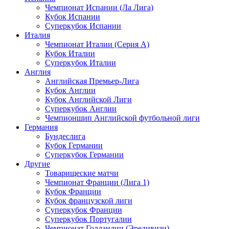
Чемпионат Испании (Ла Лига)
Кубок Испании
Суперкубок Испании
Италия
Чемпионат Италии (Серия А)
Кубок Италии
Суперкубок Италии
Англия
Английская Премьер-Лига
Кубок Англии
Кубок Английской Лиги
Суперкубок Англии
Чемпионшип Английской футбольной лиги
Германия
Бундеслига
Кубок Германии
Суперкубок Германии
Другие
Товарищеские матчи
Чемпионат Франции (Лига 1)
Кубок Франции
Кубок французской лиги
Суперкубок Франции
Суперкубок Португалии
Чемпионат Голландии (Эредивизи)