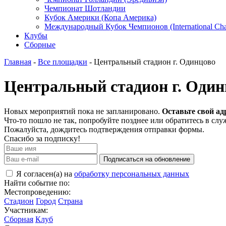
Чемпионат Шотландии
Кубок Америки (Копа Америка)
Международный Кубок Чемпионов (International Ch
Клубы
Сборные
Главная
-
Все площадки
- Центральный стадион г. Одинцово
Центральный стадион г. Один
Новых мероприятий пока не запланировано.
Оставьте свой ад
Что-то пошло не так, попробуйте позднее или обратитесь в сл
Пожалуйста, дождитесь подтверждения отправки формы.
Спасибо за подписку!
Подписаться на обновление
Я согласен(а) на
обработку персональных данных
Найти событие по:
Местопроведению:
Стадион
Город
Страна
Участникам:
Сборная
Клуб