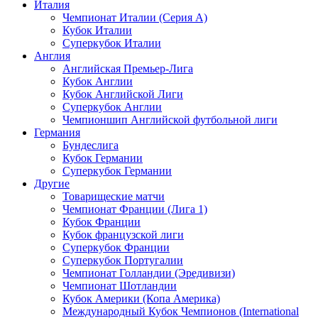
Италия
Чемпионат Италии (Серия А)
Кубок Италии
Суперкубок Италии
Англия
Английская Премьер-Лига
Кубок Англии
Кубок Английской Лиги
Суперкубок Англии
Чемпионшип Английской футбольной лиги
Германия
Бундеслига
Кубок Германии
Суперкубок Германии
Другие
Товарищеские матчи
Чемпионат Франции (Лига 1)
Кубок Франции
Кубок французской лиги
Суперкубок Франции
Суперкубок Португалии
Чемпионат Голландии (Эредивизи)
Чемпионат Шотландии
Кубок Америки (Копа Америка)
Международный Кубок Чемпионов (International