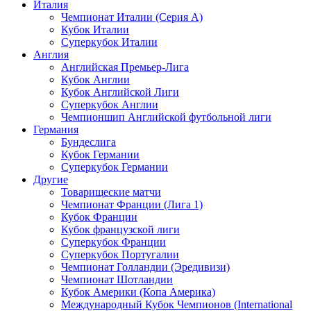
Италия
Чемпионат Италии (Серия А)
Кубок Италии
Суперкубок Италии
Англия
Английская Премьер-Лига
Кубок Англии
Кубок Английской Лиги
Суперкубок Англии
Чемпионшип Английской футбольной лиги
Германия
Бундеслига
Кубок Германии
Суперкубок Германии
Другие
Товарищеские матчи
Чемпионат Франции (Лига 1)
Кубок Франции
Кубок французской лиги
Суперкубок Франции
Суперкубок Португалии
Чемпионат Голландии (Эредивизи)
Чемпионат Шотландии
Кубок Америки (Копа Америка)
Международный Кубок Чемпионов (International