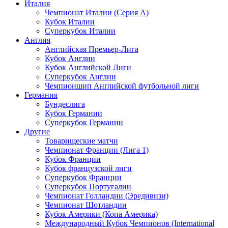
Италия
Чемпионат Италии (Серия А)
Кубок Италии
Суперкубок Италии
Англия
Английская Премьер-Лига
Кубок Англии
Кубок Английской Лиги
Суперкубок Англии
Чемпионшип Английской футбольной лиги
Германия
Бундеслига
Кубок Германии
Суперкубок Германии
Другие
Товарищеские матчи
Чемпионат Франции (Лига 1)
Кубок Франции
Кубок французской лиги
Суперкубок Франции
Суперкубок Португалии
Чемпионат Голландии (Эредивизи)
Чемпионат Шотландии
Кубок Америки (Копа Америка)
Международный Кубок Чемпионов (International