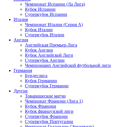
Чемпионат Испании (Ла Лига)
Кубок Испании
Суперкубок Испании
Италия
Чемпионат Италии (Серия А)
Кубок Италии
Суперкубок Италии
Англия
Английская Премьер-Лига
Кубок Англии
Кубок Английской Лиги
Суперкубок Англии
Чемпионшип Английской футбольной лиги
Германия
Бундеслига
Кубок Германии
Суперкубок Германии
Другие
Товарищеские матчи
Чемпионат Франции (Лига 1)
Кубок Франции
Кубок французской лиги
Суперкубок Франции
Суперкубок Португалии
Чемпионат Голландии (Эредивизи)