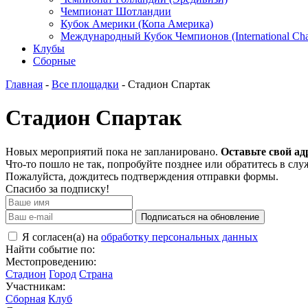
Чемпионат Шотландии
Кубок Америки (Копа Америка)
Международный Кубок Чемпионов (International Ch
Клубы
Сборные
Главная
-
Все площадки
- Стадион Спартак
Стадион Спартак
Новых мероприятий пока не запланировано.
Оставьте свой ад
Что-то пошло не так, попробуйте позднее или обратитесь в сл
Пожалуйста, дождитесь подтверждения отправки формы.
Спасибо за подписку!
Подписаться на обновление
Я согласен(а) на
обработку персональных данных
Найти событие по:
Местопроведению:
Стадион
Город
Страна
Участникам:
Сборная
Клуб