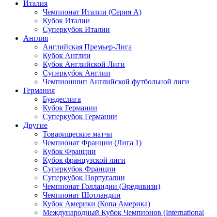
Италия
Чемпионат Италии (Серия А)
Кубок Италии
Суперкубок Италии
Англия
Английская Премьер-Лига
Кубок Англии
Кубок Английской Лиги
Суперкубок Англии
Чемпионшип Английской футбольной лиги
Германия
Бундеслига
Кубок Германии
Суперкубок Германии
Другие
Товарищеские матчи
Чемпионат Франции (Лига 1)
Кубок Франции
Кубок французской лиги
Суперкубок Франции
Суперкубок Португалии
Чемпионат Голландии (Эредивизи)
Чемпионат Шотландии
Кубок Америки (Копа Америка)
Международный Кубок Чемпионов (International