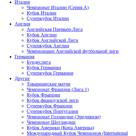
Италия
Чемпионат Италии (Серия А)
Кубок Италии
Суперкубок Италии
Англия
Английская Премьер-Лига
Кубок Англии
Кубок Английской Лиги
Суперкубок Англии
Чемпионшип Английской футбольной лиги
Германия
Бундеслига
Кубок Германии
Суперкубок Германии
Другие
Товарищеские матчи
Чемпионат Франции (Лига 1)
Кубок Франции
Кубок французской лиги
Суперкубок Франции
Суперкубок Португалии
Чемпионат Голландии (Эредивизи)
Чемпионат Шотландии
Кубок Америки (Копа Америка)
Международный Кубок Чемпионов (International