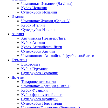
Чемпионат Испании (Ла Лига)
Кубок Испании
Суперкубок Испании
Италия
Чемпионат Италии (Серия А)
Кубок Италии
Суперкубок Италии
Англия
Английская Премьер-Лига
Кубок Англии
Кубок Английской Лиги
Суперкубок Англии
Чемпионшип Английской футбольной лиги
Германия
Бундеслига
Кубок Германии
Суперкубок Германии
Другие
Товарищеские матчи
Чемпионат Франции (Лига 1)
Кубок Франции
Кубок французской лиги
Суперкубок Франции
Суперкубок Португалии
Чемпионат Голландии (Эредивизи)