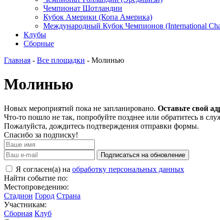
Чемпионат Шотландии
Кубок Америки (Копа Америка)
Международный Кубок Чемпионов (International Ch
Клубы
Сборные
Главная
-
Все площадки
- Молинью
Молинью
Новых мероприятий пока не запланировано.
Оставьте свой ад
Что-то пошло не так, попробуйте позднее или обратитесь в сл
Пожалуйста, дождитесь подтверждения отправки формы.
Спасибо за подписку!
Подписаться на обновление
Я согласен(а) на
обработку персональных данных
Найти событие по:
Местопроведению:
Стадион
Город
Страна
Участникам:
Сборная
Клуб