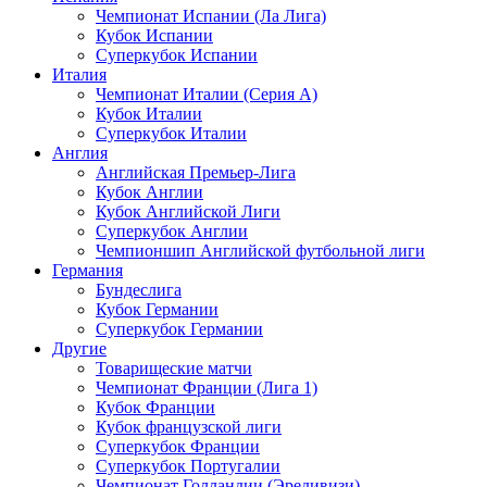
Чемпионат Испании (Ла Лига)
Кубок Испании
Суперкубок Испании
Италия
Чемпионат Италии (Серия А)
Кубок Италии
Суперкубок Италии
Англия
Английская Премьер-Лига
Кубок Англии
Кубок Английской Лиги
Суперкубок Англии
Чемпионшип Английской футбольной лиги
Германия
Бундеслига
Кубок Германии
Суперкубок Германии
Другие
Товарищеские матчи
Чемпионат Франции (Лига 1)
Кубок Франции
Кубок французской лиги
Суперкубок Франции
Суперкубок Португалии
Чемпионат Голландии (Эредивизи)