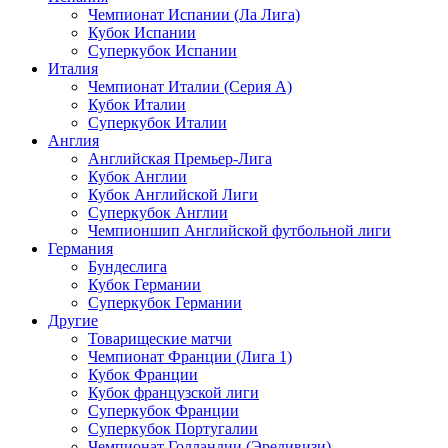
Чемпионат Испании (Ла Лига)
Кубок Испании
Суперкубок Испании
Италия
Чемпионат Италии (Серия А)
Кубок Италии
Суперкубок Италии
Англия
Английская Премьер-Лига
Кубок Англии
Кубок Английской Лиги
Суперкубок Англии
Чемпионшип Английской футбольной лиги
Германия
Бундеслига
Кубок Германии
Суперкубок Германии
Другие
Товарищеские матчи
Чемпионат Франции (Лига 1)
Кубок Франции
Кубок французской лиги
Суперкубок Франции
Суперкубок Португалии
Чемпионат Голландии (Эредивизи)