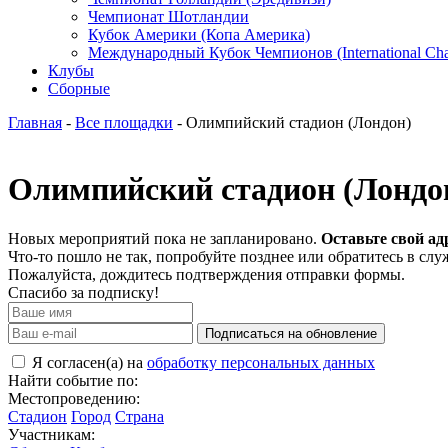
Чемпионат Шотландии
Кубок Америки (Копа Америка)
Международный Кубок Чемпионов (International Ch
Клубы
Сборные
Главная
-
Все площадки
- Олимпийский стадион (Лондон)
Олимпийский стадион (Лондо
Новых мероприятий пока не запланировано.
Оставьте свой ад
Что-то пошло не так, попробуйте позднее или обратитесь в сл
Пожалуйста, дождитесь подтверждения отправки формы.
Спасибо за подписку!
Подписаться на обновление
Я согласен(а) на
обработку персональных данных
Найти событие по:
Местопроведению:
Стадион
Город
Страна
Участникам: