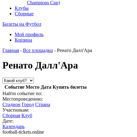
Champions Cup)
Клубы
Сборные
Билеты на Футбол
Мой профиль
Корзина
Главная
-
Все площадки
- Ренато Далл'Ара
Ренато Далл'Ара
Событие
Место
Дата
Купить билеты
Найти событие по:
Местопроведению:
Стадион
Город
Страна
Участникам:
Сборная
Клуб
Дате:
Календарь
football-tickets.online