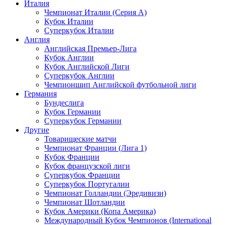
Италия
Чемпионат Италии (Серия А)
Кубок Италии
Суперкубок Италии
Англия
Английская Премьер-Лига
Кубок Англии
Кубок Английской Лиги
Суперкубок Англии
Чемпионшип Английской футбольной лиги
Германия
Бундеслига
Кубок Германии
Суперкубок Германии
Другие
Товарищеские матчи
Чемпионат Франции (Лига 1)
Кубок Франции
Кубок французской лиги
Суперкубок Франции
Суперкубок Португалии
Чемпионат Голландии (Эредивизи)
Чемпионат Шотландии
Кубок Америки (Копа Америка)
Международный Кубок Чемпионов (International