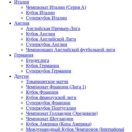
Италия
Чемпионат Италии (Серия А)
Кубок Италии
Суперкубок Италии
Англия
Английская Премьер-Лига
Кубок Англии
Кубок Английской Лиги
Суперкубок Англии
Чемпионшип Английской футбольной лиги
Германия
Бундеслига
Кубок Германии
Суперкубок Германии
Другие
Товарищеские матчи
Чемпионат Франции (Лига 1)
Кубок Франции
Кубок французской лиги
Суперкубок Франции
Суперкубок Португалии
Чемпионат Голландии (Эредивизи)
Чемпионат Шотландии
Кубок Америки (Копа Америка)
Международный Кубок Чемпионов (International