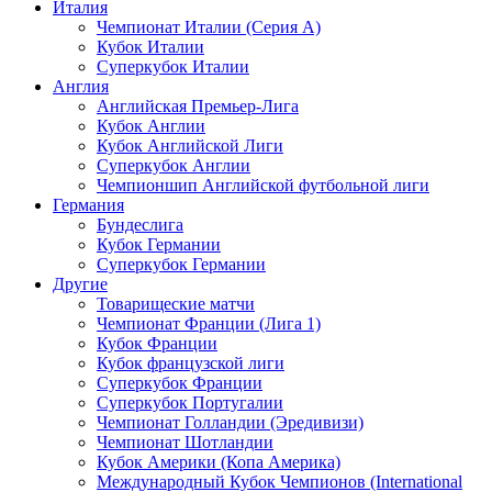
Италия
Чемпионат Италии (Серия А)
Кубок Италии
Суперкубок Италии
Англия
Английская Премьер-Лига
Кубок Англии
Кубок Английской Лиги
Суперкубок Англии
Чемпионшип Английской футбольной лиги
Германия
Бундеслига
Кубок Германии
Суперкубок Германии
Другие
Товарищеские матчи
Чемпионат Франции (Лига 1)
Кубок Франции
Кубок французской лиги
Суперкубок Франции
Суперкубок Португалии
Чемпионат Голландии (Эредивизи)
Чемпионат Шотландии
Кубок Америки (Копа Америка)
Международный Кубок Чемпионов (International