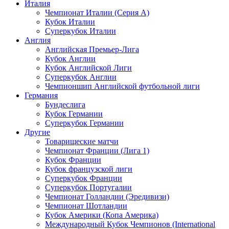
Италия
Чемпионат Италии (Серия А)
Кубок Италии
Суперкубок Италии
Англия
Английская Премьер-Лига
Кубок Англии
Кубок Английской Лиги
Суперкубок Англии
Чемпионшип Английской футбольной лиги
Германия
Бундеслига
Кубок Германии
Суперкубок Германии
Другие
Товарищеские матчи
Чемпионат Франции (Лига 1)
Кубок Франции
Кубок французской лиги
Суперкубок Франции
Суперкубок Португалии
Чемпионат Голландии (Эредивизи)
Чемпионат Шотландии
Кубок Америки (Копа Америка)
Международный Кубок Чемпионов (International