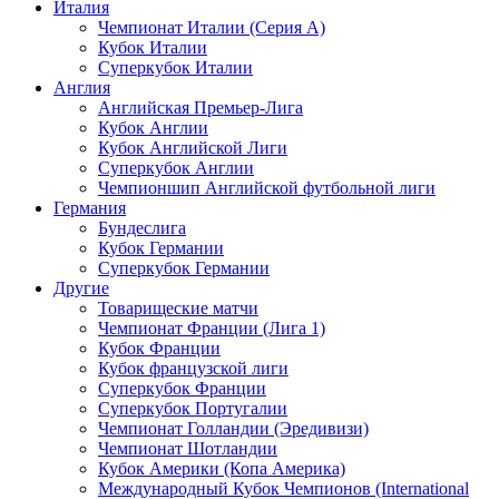
Италия
Чемпионат Италии (Серия А)
Кубок Италии
Суперкубок Италии
Англия
Английская Премьер-Лига
Кубок Англии
Кубок Английской Лиги
Суперкубок Англии
Чемпионшип Английской футбольной лиги
Германия
Бундеслига
Кубок Германии
Суперкубок Германии
Другие
Товарищеские матчи
Чемпионат Франции (Лига 1)
Кубок Франции
Кубок французской лиги
Суперкубок Франции
Суперкубок Португалии
Чемпионат Голландии (Эредивизи)
Чемпионат Шотландии
Кубок Америки (Копа Америка)
Международный Кубок Чемпионов (International