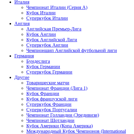
Италия
Чемпионат Италии (Серия А)
Кубок Италии
Суперкубок Италии
Англия
Английская Премьер-Лига
Кубок Англии
Кубок Английской Лиги
Суперкубок Англии
Чемпионшип Английской футбольной лиги
Германия
Бундеслига
Кубок Германии
Суперкубок Германии
Другие
Товарищеские матчи
Чемпионат Франции (Лига 1)
Кубок Франции
Кубок французской лиги
Суперкубок Франции
Суперкубок Португалии
Чемпионат Голландии (Эредивизи)
Чемпионат Шотландии
Кубок Америки (Копа Америка)
Международный Кубок Чемпионов (International