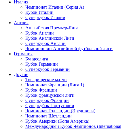
Италия
Чемпионат Италии (Серия А)
Кубок Италии
Суперкубок Италии
Англия
Английская Премьер-Лига
Кубок Англии
Кубок Английской Лиги
Суперкубок Англии
Чемпионшип Английской футбольной лиги
Германия
Бундеслига
Кубок Германии
Суперкубок Германии
Другие
Товарищеские матчи
Чемпионат Франции (Лига 1)
Кубок Франции
Кубок французской лиги
Суперкубок Франции
Суперкубок Португалии
Чемпионат Голландии (Эредивизи)
Чемпионат Шотландии
Кубок Америки (Копа Америка)
Международный Кубок Чемпионов (International