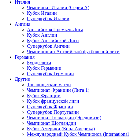
Италия
Чемпионат Италии (Серия А)
Кубок Италии
Суперкубок Италии
Англия
Английская Премьер-Лига
Кубок Англии
Кубок Английской Лиги
Суперкубок Англии
Чемпионшип Английской футбольной лиги
Германия
Бундеслига
Кубок Германии
Суперкубок Германии
Другие
Товарищеские матчи
Чемпионат Франции (Лига 1)
Кубок Франции
Кубок французской лиги
Суперкубок Франции
Суперкубок Португалии
Чемпионат Голландии (Эредивизи)
Чемпионат Шотландии
Кубок Америки (Копа Америка)
Международный Кубок Чемпионов (International