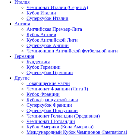
Италия
Чемпионат Италии (Серия А)
Кубок Италии
Суперкубок Италии
Англия
Английская Премьер-Лига
Кубок Англии
Кубок Английской Лиги
Суперкубок Англии
Чемпионшип Английской футбольной лиги
Германия
Бундеслига
Кубок Германии
Суперкубок Германии
Другие
Товарищеские матчи
Чемпионат Франции (Лига 1)
Кубок Франции
Кубок французской лиги
Суперкубок Франции
Суперкубок Португалии
Чемпионат Голландии (Эредивизи)
Чемпионат Шотландии
Кубок Америки (Копа Америка)
Международный Кубок Чемпионов (International