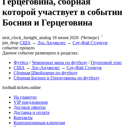
Босния и Герцеговина
!
nest_clock_farsight_analog
18 июня 2026 (Четверг)
pin_drop
США
→
Лос-Анджелес
→
Соу-Фай Стэдиум
событие прошло
Данное событие размещено в разделах:
Футбол
/
Чемпионат мира по футболу
/
Групповой этап
США
→
Лос-Анджелес
→
Соу-Фай Стэдиум
Сборная Швейцарии по футболу
Сборная Боснии и Герцеговины по футболу
football-tickets.online
На главную
VIP предложения
Договор оферты
Доставка и оплата
Контакты
Корпоративным клиентам