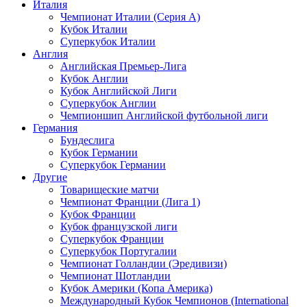
Италия
Чемпионат Италии (Серия А)
Кубок Италии
Суперкубок Италии
Англия
Английская Премьер-Лига
Кубок Англии
Кубок Английской Лиги
Суперкубок Англии
Чемпионшип Английской футбольной лиги
Германия
Бундеслига
Кубок Германии
Суперкубок Германии
Другие
Товарищеские матчи
Чемпионат Франции (Лига 1)
Кубок Франции
Кубок французской лиги
Суперкубок Франции
Суперкубок Португалии
Чемпионат Голландии (Эредивизи)
Чемпионат Шотландии
Кубок Америки (Копа Америка)
Международный Кубок Чемпионов (International