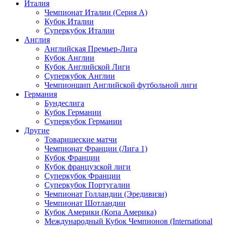
Италия
Чемпионат Италии (Серия А)
Кубок Италии
Суперкубок Италии
Англия
Английская Премьер-Лига
Кубок Англии
Кубок Английской Лиги
Суперкубок Англии
Чемпионшип Английской футбольной лиги
Германия
Бундеслига
Кубок Германии
Суперкубок Германии
Другие
Товарищеские матчи
Чемпионат Франции (Лига 1)
Кубок Франции
Кубок французской лиги
Суперкубок Франции
Суперкубок Португалии
Чемпионат Голландии (Эредивизи)
Чемпионат Шотландии
Кубок Америки (Копа Америка)
Международный Кубок Чемпионов (International