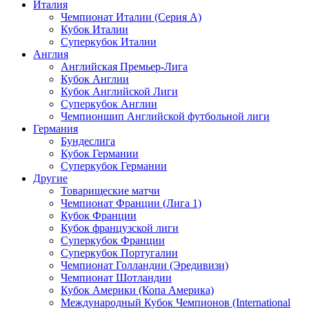
Италия
Чемпионат Италии (Серия А)
Кубок Италии
Суперкубок Италии
Англия
Английская Премьер-Лига
Кубок Англии
Кубок Английской Лиги
Суперкубок Англии
Чемпионшип Английской футбольной лиги
Германия
Бундеслига
Кубок Германии
Суперкубок Германии
Другие
Товарищеские матчи
Чемпионат Франции (Лига 1)
Кубок Франции
Кубок французской лиги
Суперкубок Франции
Суперкубок Португалии
Чемпионат Голландии (Эредивизи)
Чемпионат Шотландии
Кубок Америки (Копа Америка)
Международный Кубок Чемпионов (International