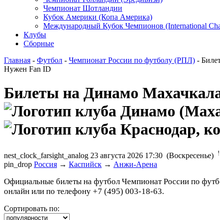
Чемпионат Шотландии
Кубок Америки (Копа Америка)
Международный Кубок Чемпионов (International Ch
Клубы
Сборные
Главная
-
Футбол
-
Чемпионат России по футболу (РПЛ)
- Биле
Нужен Fan ID
Билеты на Динамо Махачкал
!
nest_clock_farsight_analog
23 августа 2026 17:30 (Воскресенье)
pin_drop
Россия
→
Каспийск
→
Анжи-Арена
Официальные билеты на футбол Чемпионат России по футбо
онлайн или по телефону +7 (495) 003-18-63.
Сортировать по: