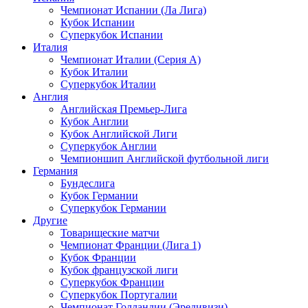
Чемпионат Испании (Ла Лига)
Кубок Испании
Суперкубок Испании
Италия
Чемпионат Италии (Серия А)
Кубок Италии
Суперкубок Италии
Англия
Английская Премьер-Лига
Кубок Англии
Кубок Английской Лиги
Суперкубок Англии
Чемпионшип Английской футбольной лиги
Германия
Бундеслига
Кубок Германии
Суперкубок Германии
Другие
Товарищеские матчи
Чемпионат Франции (Лига 1)
Кубок Франции
Кубок французской лиги
Суперкубок Франции
Суперкубок Португалии
Чемпионат Голландии (Эредивизи)