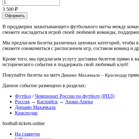
3 500 ₽
Оформить
В преддверии захватывающего футбольного матча между ком
сможете насладиться игрой своей любимой команды, поддержив
Мы предлагаем билеты различных ценовых категорий, чтобы ка
сможете ознакомиться с расписанием игр, составом команд и 
Кроме того, мы предлагаем услугу доставки билетов прямо к в
исторического события и поддержать свой любимый клуб!
Покупайте билеты на матч
прямо
Динамо Махачкала – Краснодар
Данное событие размещено в разделах:
Футбол
/
Чемпионат России по футболу (РПЛ)
Россия
→
Каспийск
→
Анжи-Арена
Динамо Махачкала
Краснодар
football-tickets.online
На главную