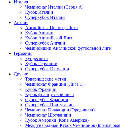
Италия
Чемпионат Италии (Серия А)
Кубок Италии
Суперкубок Италии
Англия
Английская Премьер-Лига
Кубок Англии
Кубок Английской Лиги
Суперкубок Англии
Чемпионшип Английской футбольной лиги
Германия
Бундеслига
Кубок Германии
Суперкубок Германии
Другие
Товарищеские матчи
Чемпионат Франции (Лига 1)
Кубок Франции
Кубок французской лиги
Суперкубок Франции
Суперкубок Португалии
Чемпионат Голландии (Эредивизи)
Чемпионат Шотландии
Кубок Америки (Копа Америка)
Международный Кубок Чемпионов (International