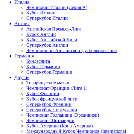
Италия
Чемпионат Италии (Серия А)
Кубок Италии
Суперкубок Италии
Англия
Английская Премьер-Лига
Кубок Англии
Кубок Английской Лиги
Суперкубок Англии
Чемпионшип Английской футбольной лиги
Германия
Бундеслига
Кубок Германии
Суперкубок Германии
Другие
Товарищеские матчи
Чемпионат Франции (Лига 1)
Кубок Франции
Кубок французской лиги
Суперкубок Франции
Суперкубок Португалии
Чемпионат Голландии (Эредивизи)
Чемпионат Шотландии
Кубок Америки (Копа Америка)
Международный Кубок Чемпионов (International