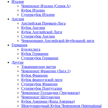
Италия
Чемпионат Италии (Серия А)
Кубок Италии
Суперкубок Италии
Англия
Английская Премьер-Лига
Кубок Англии
Кубок Английской Лиги
Суперкубок Англии
Чемпионшип Английской футбольной лиги
Германия
Бундеслига
Кубок Германии
Суперкубок Германии
Другие
Товарищеские матчи
Чемпионат Франции (Лига 1)
Кубок Франции
Кубок французской лиги
Суперкубок Франции
Суперкубок Португалии
Чемпионат Голландии (Эредивизи)
Чемпионат Шотландии
Кубок Америки (Копа Америка)
Международный Кубок Чемпионов (International