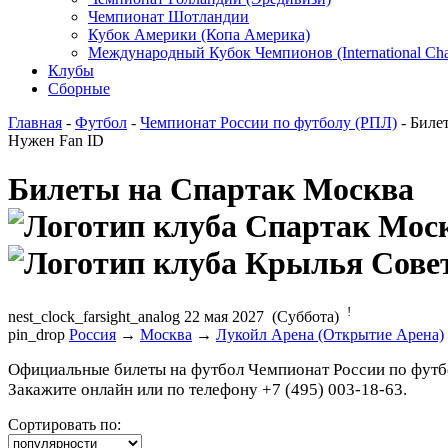
Чемпионат Шотландии
Кубок Америки (Копа Америка)
Международный Кубок Чемпионов (International Ch
Клубы
Сборные
Главная
-
Футбол
-
Чемпионат России по футболу (РПЛ)
- Биле
Нужен Fan ID
Билеты на Спартак Москва
!
nest_clock_farsight_analog
22 мая 2027 (Суббота)
pin_drop
Россия
→
Москва
→
Лукойл Арена (Открытие Арена)
Официальные билеты на футбол Чемпионат России по футбо
Закажите онлайн или по телефону +7 (495) 003-18-63.
Сортировать по: