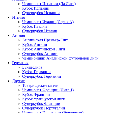
Чемпионат Испании (Ла Лига)
Кубок Испании
Суперкубок Испании
Италия
Чемпионат Италии (Серия А)
Кубок Италии
Суперкубок Италии
Англия
Английская Премьер-Лига
Кубок Англии
Кубок Английской Лиги
Суперкубок Англии
Чемпионшип Английской футбольной лиги
Германия
Бундеслига
Кубок Германии
Суперкубок Германии
Другие
Товарищеские матчи
Чемпионат Франции (Лига 1)
Кубок Франции
Кубок французской лиги
Суперкубок Франции
Суперкубок Португалии
Чемпионат Голландии (Эредивизи)