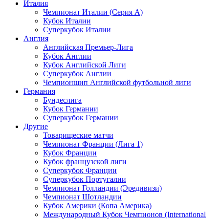
Италия
Чемпионат Италии (Серия А)
Кубок Италии
Суперкубок Италии
Англия
Английская Премьер-Лига
Кубок Англии
Кубок Английской Лиги
Суперкубок Англии
Чемпионшип Английской футбольной лиги
Германия
Бундеслига
Кубок Германии
Суперкубок Германии
Другие
Товарищеские матчи
Чемпионат Франции (Лига 1)
Кубок Франции
Кубок французской лиги
Суперкубок Франции
Суперкубок Португалии
Чемпионат Голландии (Эредивизи)
Чемпионат Шотландии
Кубок Америки (Копа Америка)
Международный Кубок Чемпионов (International