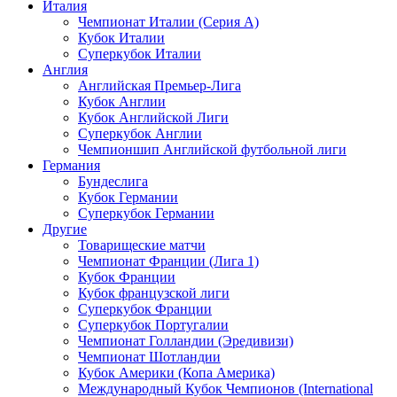
Италия
Чемпионат Италии (Серия А)
Кубок Италии
Суперкубок Италии
Англия
Английская Премьер-Лига
Кубок Англии
Кубок Английской Лиги
Суперкубок Англии
Чемпионшип Английской футбольной лиги
Германия
Бундеслига
Кубок Германии
Суперкубок Германии
Другие
Товарищеские матчи
Чемпионат Франции (Лига 1)
Кубок Франции
Кубок французской лиги
Суперкубок Франции
Суперкубок Португалии
Чемпионат Голландии (Эредивизи)
Чемпионат Шотландии
Кубок Америки (Копа Америка)
Международный Кубок Чемпионов (International