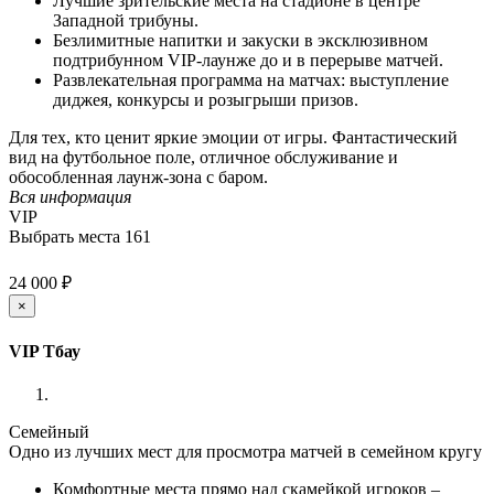
Лучшие зрительские места на стадионе в центре
Западной трибуны.
Безлимитные напитки и закуски в эксклюзивном
подтрибунном VIP-лаунже до и в перерыве матчей.
Развлекательная программа на матчах: выступление
диджея, конкурсы и розыгрыши призов.
Для тех, кто ценит яркие эмоции от игры. Фантастический
вид на футбольное поле, отличное обслуживание и
обособленная лаунж-зона с баром.
Вся информация
VIP
Выбрать места
161
24 000 ₽
×
VIP Тбау
Семейный
Одно из лучших мест для просмотра матчей в семейном кругу
Комфортные места прямо над скамейкой игроков –