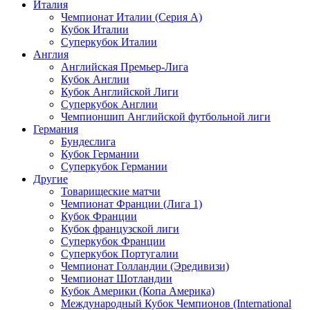
Италия
Чемпионат Италии (Серия А)
Кубок Италии
Суперкубок Италии
Англия
Английская Премьер-Лига
Кубок Англии
Кубок Английской Лиги
Суперкубок Англии
Чемпионшип Английской футбольной лиги
Германия
Бундеслига
Кубок Германии
Суперкубок Германии
Другие
Товарищеские матчи
Чемпионат Франции (Лига 1)
Кубок Франции
Кубок французской лиги
Суперкубок Франции
Суперкубок Португалии
Чемпионат Голландии (Эредивизи)
Чемпионат Шотландии
Кубок Америки (Копа Америка)
Международный Кубок Чемпионов (International