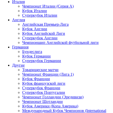
Италия
Чемпионат Италии (Серия А)
Кубок Италии
Суперкубок Италии
Англия
Английская Премьер-Лига
Кубок Англии
Кубок Английской Лиги
Суперкубок Англии
Чемпионшип Английской футбольной лиги
Германия
Бундеслига
Кубок Германии
Суперкубок Германии
Другие
Товарищеские матчи
Чемпионат Франции (Лига 1)
Кубок Франции
Кубок французской лиги
Суперкубок Франции
Суперкубок Португалии
Чемпионат Голландии (Эредивизи)
Чемпионат Шотландии
Кубок Америки (Копа Америка)
Международный Кубок Чемпионов (International