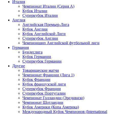
Италия
Чемпионат Италии (Серия А)
Кубок Италии
Суперкубок Италии
Англия
Английская Премьер-Лига
Кубок Англии
Кубок Английской Лиги
Суперкубок Англии
Чемпионшип Английской футбольной лиги
Германия
Бундеслига
Кубок Германии
Суперкубок Германии
Другие
Товарищеские матчи
Чемпионат Франции (Лига 1)
Кубок Франции
Кубок французской лиги
Суперкубок Франции
Суперкубок Португалии
Чемпионат Голландии (Эредивизи)
Чемпионат Шотландии
Кубок Америки (Копа Америка)
Международный Кубок Чемпионов (International