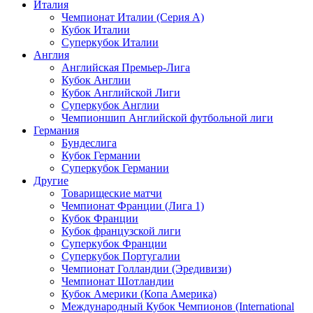
Италия
Чемпионат Италии (Серия А)
Кубок Италии
Суперкубок Италии
Англия
Английская Премьер-Лига
Кубок Англии
Кубок Английской Лиги
Суперкубок Англии
Чемпионшип Английской футбольной лиги
Германия
Бундеслига
Кубок Германии
Суперкубок Германии
Другие
Товарищеские матчи
Чемпионат Франции (Лига 1)
Кубок Франции
Кубок французской лиги
Суперкубок Франции
Суперкубок Португалии
Чемпионат Голландии (Эредивизи)
Чемпионат Шотландии
Кубок Америки (Копа Америка)
Международный Кубок Чемпионов (International