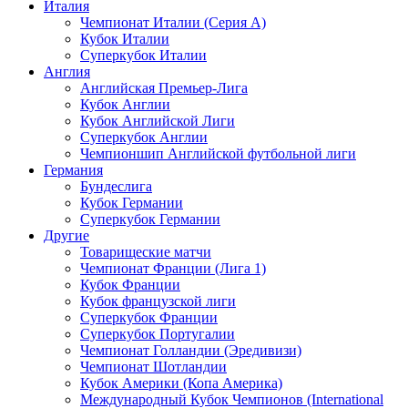
Италия
Чемпионат Италии (Серия А)
Кубок Италии
Суперкубок Италии
Англия
Английская Премьер-Лига
Кубок Англии
Кубок Английской Лиги
Суперкубок Англии
Чемпионшип Английской футбольной лиги
Германия
Бундеслига
Кубок Германии
Суперкубок Германии
Другие
Товарищеские матчи
Чемпионат Франции (Лига 1)
Кубок Франции
Кубок французской лиги
Суперкубок Франции
Суперкубок Португалии
Чемпионат Голландии (Эредивизи)
Чемпионат Шотландии
Кубок Америки (Копа Америка)
Международный Кубок Чемпионов (International