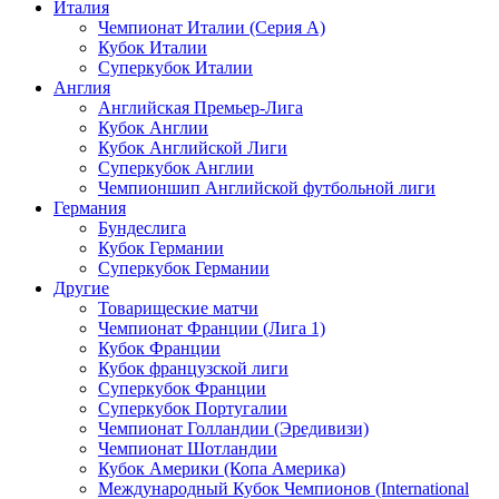
Италия
Чемпионат Италии (Серия А)
Кубок Италии
Суперкубок Италии
Англия
Английская Премьер-Лига
Кубок Англии
Кубок Английской Лиги
Суперкубок Англии
Чемпионшип Английской футбольной лиги
Германия
Бундеслига
Кубок Германии
Суперкубок Германии
Другие
Товарищеские матчи
Чемпионат Франции (Лига 1)
Кубок Франции
Кубок французской лиги
Суперкубок Франции
Суперкубок Португалии
Чемпионат Голландии (Эредивизи)
Чемпионат Шотландии
Кубок Америки (Копа Америка)
Международный Кубок Чемпионов (International