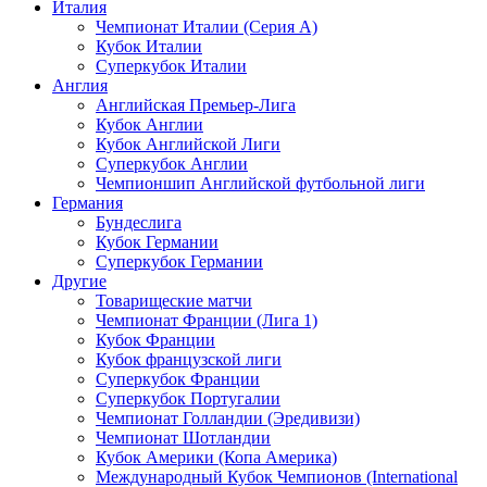
Италия
Чемпионат Италии (Серия А)
Кубок Италии
Суперкубок Италии
Англия
Английская Премьер-Лига
Кубок Англии
Кубок Английской Лиги
Суперкубок Англии
Чемпионшип Английской футбольной лиги
Германия
Бундеслига
Кубок Германии
Суперкубок Германии
Другие
Товарищеские матчи
Чемпионат Франции (Лига 1)
Кубок Франции
Кубок французской лиги
Суперкубок Франции
Суперкубок Португалии
Чемпионат Голландии (Эредивизи)
Чемпионат Шотландии
Кубок Америки (Копа Америка)
Международный Кубок Чемпионов (International