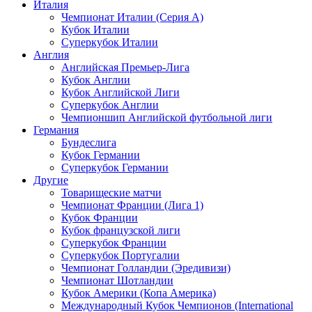
Италия
Чемпионат Италии (Серия А)
Кубок Италии
Суперкубок Италии
Англия
Английская Премьер-Лига
Кубок Англии
Кубок Английской Лиги
Суперкубок Англии
Чемпионшип Английской футбольной лиги
Германия
Бундеслига
Кубок Германии
Суперкубок Германии
Другие
Товарищеские матчи
Чемпионат Франции (Лига 1)
Кубок Франции
Кубок французской лиги
Суперкубок Франции
Суперкубок Португалии
Чемпионат Голландии (Эредивизи)
Чемпионат Шотландии
Кубок Америки (Копа Америка)
Международный Кубок Чемпионов (International