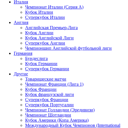
Италия
Чемпионат Италии (Серия А)
Кубок Италии
Суперкубок Италии
Англия
Английская Премьер-Лига
Кубок Англии
Кубок Английской Лиги
Суперкубок Англии
Чемпионшип Английской футбольной лиги
Германия
Бундеслига
Кубок Германии
Суперкубок Германии
Другие
Товарищеские матчи
Чемпионат Франции (Лига 1)
Кубок Франции
Кубок французской лиги
Суперкубок Франции
Суперкубок Португалии
Чемпионат Голландии (Эредивизи)
Чемпионат Шотландии
Кубок Америки (Копа Америка)
Международный Кубок Чемпионов (International