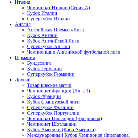
Италия
Чемпионат Италии (Серия А)
Кубок Италии
Суперкубок Италии
Англия
Английская Премьер-Лига
Кубок Англии
Кубок Английской Лиги
Суперкубок Англии
Чемпионшип Английской футбольной лиги
Германия
Бундеслига
Кубок Германии
Суперкубок Германии
Другие
Товарищеские матчи
Чемпионат Франции (Лига 1)
Кубок Франции
Кубок французской лиги
Суперкубок Франции
Суперкубок Португалии
Чемпионат Голландии (Эредивизи)
Чемпионат Шотландии
Кубок Америки (Копа Америка)
Международный Кубок Чемпионов (International