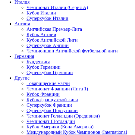
Италия
Чемпионат Италии (Серия А)
Кубок Италии
Суперкубок Италии
Англия
Английская Премьер-Лига
Кубок Англии
Кубок Английской Лиги
Суперкубок Англии
Чемпионшип Английской футбольной лиги
Германия
Бундеслига
Кубок Германии
Суперкубок Германии
Другие
Товарищеские матчи
Чемпионат Франции (Лига 1)
Кубок Франции
Кубок французской лиги
Суперкубок Франции
Суперкубок Португалии
Чемпионат Голландии (Эредивизи)
Чемпионат Шотландии
Кубок Америки (Копа Америка)
Международный Кубок Чемпионов (International