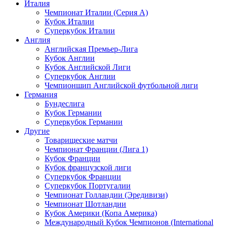
Италия
Чемпионат Италии (Серия А)
Кубок Италии
Суперкубок Италии
Англия
Английская Премьер-Лига
Кубок Англии
Кубок Английской Лиги
Суперкубок Англии
Чемпионшип Английской футбольной лиги
Германия
Бундеслига
Кубок Германии
Суперкубок Германии
Другие
Товарищеские матчи
Чемпионат Франции (Лига 1)
Кубок Франции
Кубок французской лиги
Суперкубок Франции
Суперкубок Португалии
Чемпионат Голландии (Эредивизи)
Чемпионат Шотландии
Кубок Америки (Копа Америка)
Международный Кубок Чемпионов (International