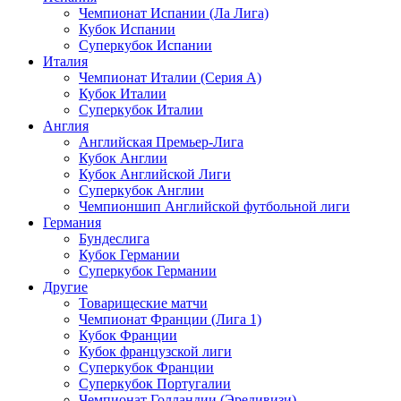
Чемпионат Испании (Ла Лига)
Кубок Испании
Суперкубок Испании
Италия
Чемпионат Италии (Серия А)
Кубок Италии
Суперкубок Италии
Англия
Английская Премьер-Лига
Кубок Англии
Кубок Английской Лиги
Суперкубок Англии
Чемпионшип Английской футбольной лиги
Германия
Бундеслига
Кубок Германии
Суперкубок Германии
Другие
Товарищеские матчи
Чемпионат Франции (Лига 1)
Кубок Франции
Кубок французской лиги
Суперкубок Франции
Суперкубок Португалии
Чемпионат Голландии (Эредивизи)