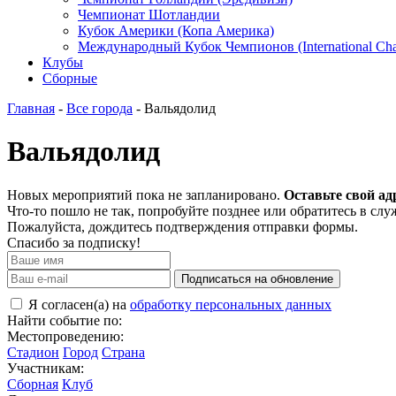
Чемпионат Шотландии
Кубок Америки (Копа Америка)
Международный Кубок Чемпионов (International Ch
Клубы
Сборные
Главная
-
Все города
- Вальядолид
Вальядолид
Новых мероприятий пока не запланировано.
Оставьте свой ад
Что-то пошло не так, попробуйте позднее или обратитесь в сл
Пожалуйста, дождитесь подтверждения отправки формы.
Спасибо за подписку!
Подписаться на обновление
Я согласен(а) на
обработку персональных данных
Найти событие по:
Местопроведению:
Стадион
Город
Страна
Участникам:
Сборная
Клуб