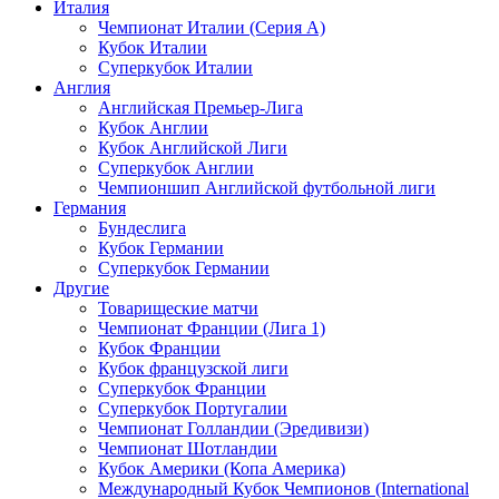
Италия
Чемпионат Италии (Серия А)
Кубок Италии
Суперкубок Италии
Англия
Английская Премьер-Лига
Кубок Англии
Кубок Английской Лиги
Суперкубок Англии
Чемпионшип Английской футбольной лиги
Германия
Бундеслига
Кубок Германии
Суперкубок Германии
Другие
Товарищеские матчи
Чемпионат Франции (Лига 1)
Кубок Франции
Кубок французской лиги
Суперкубок Франции
Суперкубок Португалии
Чемпионат Голландии (Эредивизи)
Чемпионат Шотландии
Кубок Америки (Копа Америка)
Международный Кубок Чемпионов (International