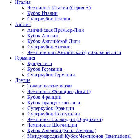
Италия
Чемпионат Италии (Серия А)
Кубок Италии
Суперкубок Италии
Англия
Английская Премьер-Лига
Кубок Англии
Кубок Английской Лиги
Суперкубок Англии
Чемпионшип Английской футбольной лиги
Германия
Бундеслига
Кубок Германии
Суперкубок Германии
Другие
Товарищеские матчи
Чемпионат Франции (Лига 1)
Кубок Франции
Кубок французской лиги
Суперкубок Франции
Суперкубок Португалии
Чемпионат Голландии (Эредивизи)
Чемпионат Шотландии
Кубок Америки (Копа Америка)
Международный Кубок Чемпионов (International