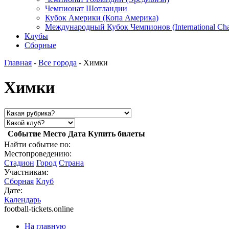
Чемпионат Шотландии
Кубок Америки (Копа Америка)
Международный Кубок Чемпионов (International Ch
Клубы
Сборные
Главная
-
Все города
- Химки
Химки
Событие
Место
Дата
Купить билеты
Найти событие по:
Местопроведению:
Стадион
Город
Страна
Участникам:
Сборная
Клуб
Дате:
Календарь
football-tickets.online
На главную