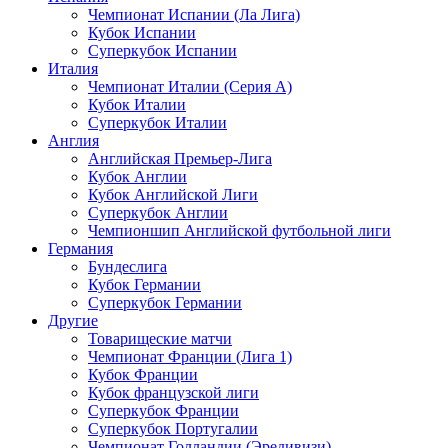
Чемпионат Испании (Ла Лига)
Кубок Испании
Суперкубок Испании
Италия
Чемпионат Италии (Серия А)
Кубок Италии
Суперкубок Италии
Англия
Английская Премьер-Лига
Кубок Англии
Кубок Английской Лиги
Суперкубок Англии
Чемпионшип Английской футбольной лиги
Германия
Бундеслига
Кубок Германии
Суперкубок Германии
Другие
Товарищеские матчи
Чемпионат Франции (Лига 1)
Кубок Франции
Кубок французской лиги
Суперкубок Франции
Суперкубок Португалии
Чемпионат Голландии (Эредивизи)